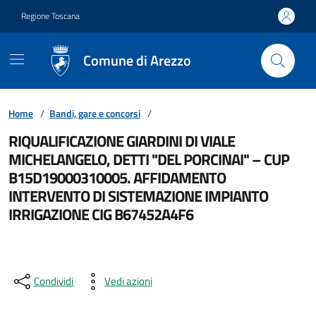
Vai ai contenuti
Vai al footer
Regione Toscana
Comune di Arezzo
Home
/
Bandi, gare e concorsi
/
RIQUALIFICAZIONE GIARDINI DI VIALE
MICHELANGELO, DETTI "DEL PORCINAI" – CUP
B15D19000310005. AFFIDAMENTO
INTERVENTO DI SISTEMAZIONE IMPIANTO
IRRIGAZIONE CIG B67452A4F6
Condividi
Vedi azioni