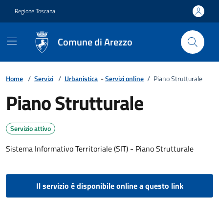
Vai ai contenuti
Vai al footer
Regione Toscana
Comune di Arezzo
Home
/
Servizi
/
Urbanistica
-
Servizi online
/
Piano Strutturale
Piano Strutturale
Servizio attivo
Sistema Informativo Territoriale (SIT) - Piano Strutturale
Il servizio è disponibile online a questo link