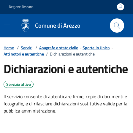
Vai ai contenuti
Vai al footer
Regione Toscana
Comune di Arezzo
Home
/
Servizi
/
Anagrafe e stato civile
-
Sportello Unico
-
Atti notori e autentiche
/
Dichiarazioni e autentiche
Dichiarazioni e autentiche
Servizio attivo
Il servizio consente di autenticare firme, copie di documenti e
fotografie, e di rilasciare dichiarazioni sostitutive valide per la
pubblica amministrazione.