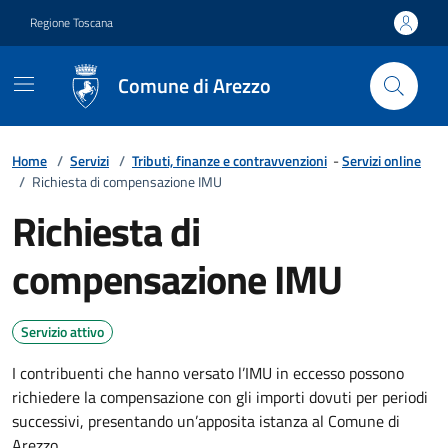
Vai ai contenuti
Vai al footer
Regione Toscana
Comune di Arezzo
Home
/
Servizi
/
Tributi, finanze e contravvenzioni
-
Servizi online
/
Richiesta di compensazione IMU
Richiesta di
compensazione IMU
Servizio attivo
I contribuenti che hanno versato l’IMU in eccesso possono
richiedere la compensazione con gli importi dovuti per periodi
successivi, presentando un’apposita istanza al Comune di
Arezzo.