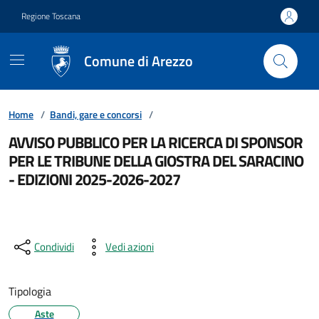
Vai ai contenuti
Vai al footer
Regione Toscana
Comune di Arezzo
Home
/
Bandi, gare e concorsi
/
AVVISO PUBBLICO PER LA RICERCA DI SPONSOR
PER LE TRIBUNE DELLA GIOSTRA DEL SARACINO
- EDIZIONI 2025-2026-2027
Condividi
Vedi azioni
Tipologia
Aste