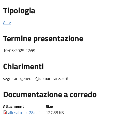
Tipologia
Aste
Termine presentazione
10/03/2025 22:59
Chiarimenti
Chiarimenti
segretariogenerale@comune.arezzo.it
Documentazione a corredo
Documentazione a corredo
Attachment
Size
allegato_b_28.pdf
127.88 KB