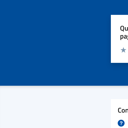
Qu
pa
Valut
Valu
Con