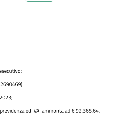
 esecutivo;
432690469);
6/2023;
 previdenza ed IVA, ammonta ad € 92.368,64.