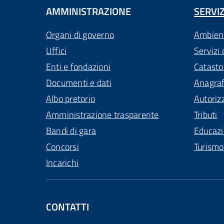
AMMINISTRAZIONE
SERVIZ
Organi di governo
Ambien
Uffici
Servizi 
Enti e fondazioni
Catasto
Documenti e dati
Anagra
Albo pretorio
Autoriz
Amministrazione trasparente
Tributi
Bandi di gara
Educaz
Concorsi
Turismo
Incarichi
CONTATTI