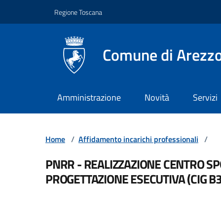
Vai ai contenuti
Vai al footer
Regione Toscana
Comune di Arezz
Amministrazione
Novità
Servizi
Home
/
Affidamento incarichi professionali
/
PNRR - REALIZZAZIONE CENTRO SPO
PROGETTAZIONE ESECUTIVA (CIG B