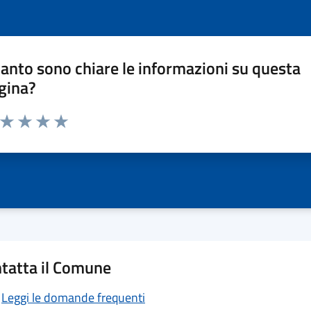
anto sono chiare le informazioni su questa
gina?
a da 1 a 5 stelle la pagina
ta 1 stelle su 5
Valuta 2 stelle su 5
Valuta 3 stelle su 5
Valuta 4 stelle su 5
Valuta 5 stelle su 5
tatta il Comune
Leggi le domande frequenti