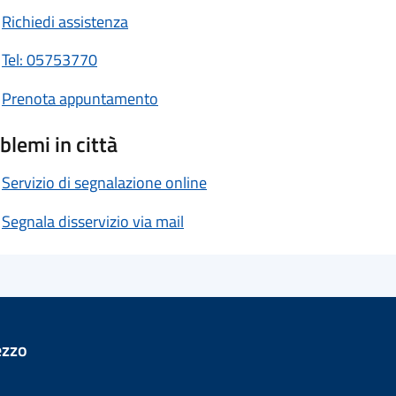
Richiedi assistenza
Tel: 05753770
Prenota appuntamento
blemi in città
Servizio di segnalazione online
Segnala disservizio via mail
ezzo