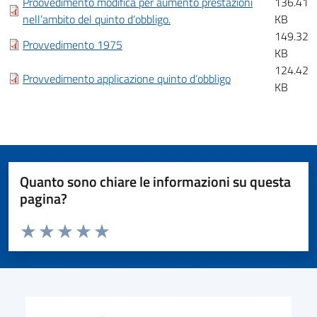
Proovedimento modifica per aumento prestazioni
136.41
nell‘ambito del quinto d‘obbligo.
KB
149.32
Provvedimento 1975
KB
124.42
Provvedimento applicazione quinto d‘obbligo
KB
Quanto sono chiare le informazioni su questa
pagina?
Valuta da 1 a 5 stelle la pagina
Valuta 1 stelle su 5
Valuta 2 stelle su 5
Valuta 3 stelle su 5
Valuta 4 stelle su 5
Valuta 5 stelle su 5