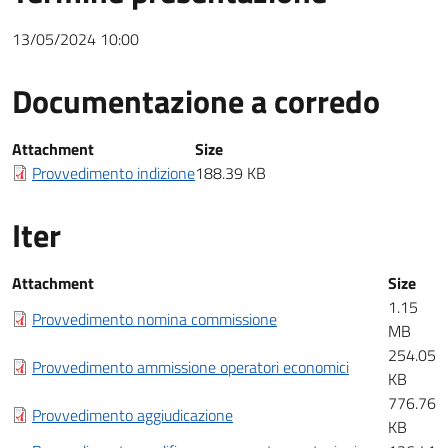
13/05/2024 10:00
Documentazione a corredo
Documentazione a corredo
Attachment
Size
Provvedimento indizione
188.39 KB
Iter
Iter
Attachment
Size
1.15
Provvedimento nomina commissione
MB
254.05
Provvedimento ammissione operatori economici
KB
776.76
Provvedimento aggiudicazione
KB