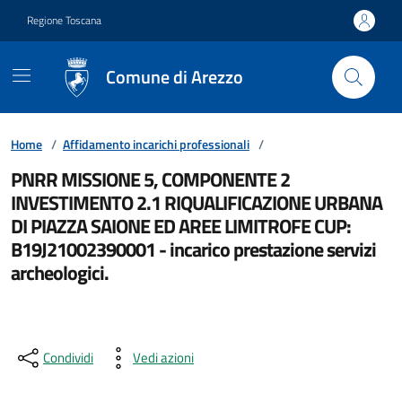
Vai ai contenuti
Vai al footer
Regione Toscana
Comune di Arezzo
Home
/
Affidamento incarichi professionali
/
PNRR MISSIONE 5, COMPONENTE 2
INVESTIMENTO 2.1 RIQUALIFICAZIONE URBANA
DI PIAZZA SAIONE ED AREE LIMITROFE CUP:
B19J21002390001 - incarico prestazione servizi
archeologici.
Condividi
Vedi azioni