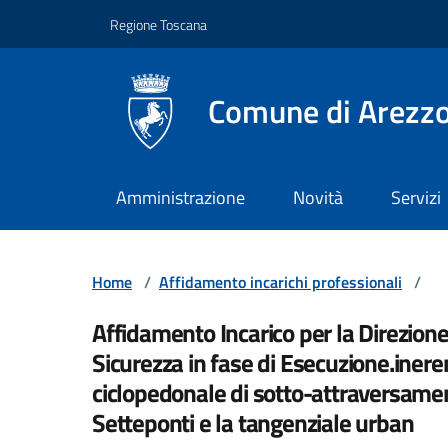
Vai ai contenuti
Vai al footer
Regione Toscana
Comune di Arezz
Amministrazione
Novità
Servizi
Home
/
Affidamento incarichi professionali
/
Affidamento Incarico per la Direzione
Sicurezza in fase di Esecuzione.inere
ciclopedonale di sotto-attraversament
Setteponti e la tangenziale urban