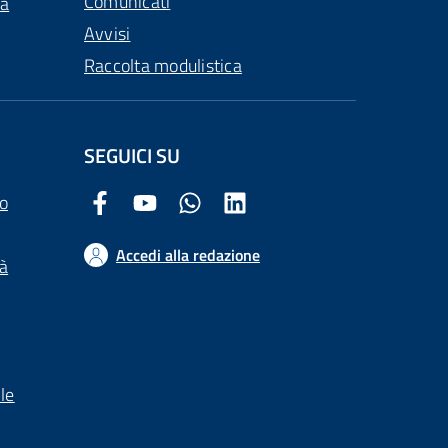
Comunicati
ca
Avvisi
Raccolta modulistica
SEGUICI SU
o
Facebook Comune di Arezzo
Youtube Comune di Arezzo
Twitter Comune di Arezzo
LinkedIn Comune di Arezzo
Accedi alla redazione
tà
le