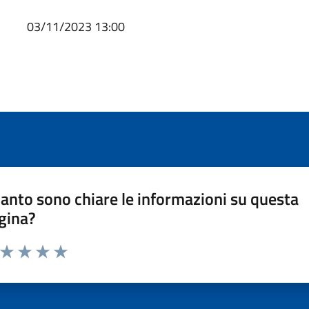
03/11/2023 13:00
anto sono chiare le informazioni su questa
gina?
a da 1 a 5 stelle la pagina
ta 1 stelle su 5
Valuta 2 stelle su 5
Valuta 3 stelle su 5
Valuta 4 stelle su 5
Valuta 5 stelle su 5