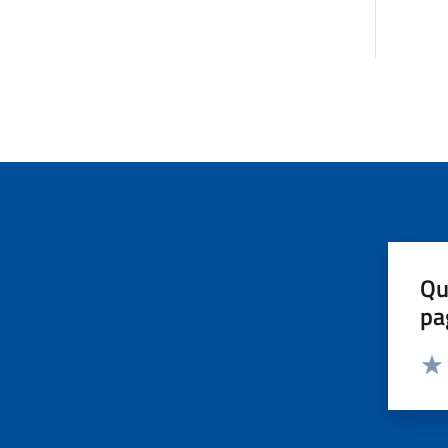
Qu
pa
Valut
Valu