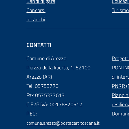
Bandi di gara
Educaz
Concorsi
Turismo
Incarichi
CONTATTI
Comune di Arezzo
Progett
Piazza della libertà, 1, 52100
PON IN
Arezzo (AR)
di inter
Tel. 05753770
PNRR (N
Fax 0575377613
Piano n
C.F./P.IVA: 00176820512
resilien
PEC:
Domande
comune.arezzo@postacert.toscana.it