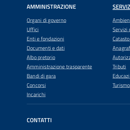
AMMINISTRAZIONE
SERVIZ
Organi di governo
Ambien
Uffici
Servizi 
Enti e fondazioni
Catasto
Documenti e dati
Anagra
Albo pretorio
Autoriz
Amministrazione trasparente
Tributi
Bandi di gara
Educaz
Concorsi
Turismo
Incarichi
CONTATTI