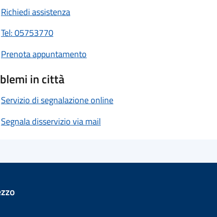
Richiedi assistenza
Tel: 05753770
Prenota appuntamento
blemi in città
Servizio di segnalazione online
Segnala disservizio via mail
ezzo