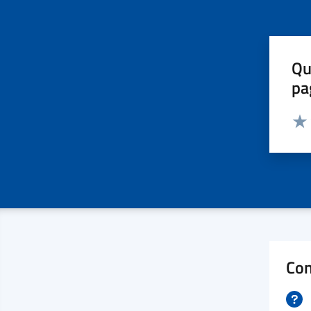
Qu
pa
Valut
Valu
Con