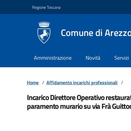
Vai ai contenuti
Vai al footer
Regione Toscana
Comune di Arezz
Amministrazione
Novità
Servizi
Home
/
Affidamento incarichi professionali
/
Incarico Direttore Operativo restau
paramento murario su via Frà Guitto