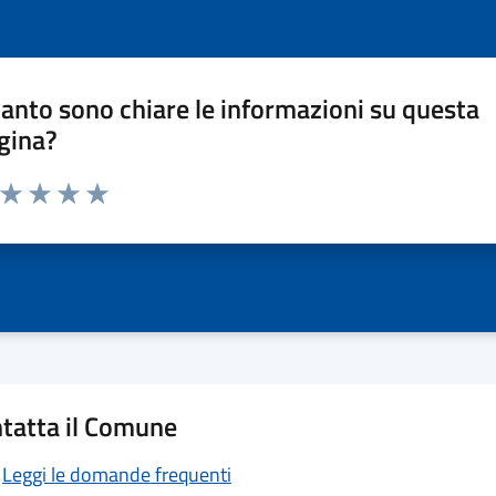
anto sono chiare le informazioni su questa
gina?
a da 1 a 5 stelle la pagina
ta 1 stelle su 5
Valuta 2 stelle su 5
Valuta 3 stelle su 5
Valuta 4 stelle su 5
Valuta 5 stelle su 5
tatta il Comune
Leggi le domande frequenti