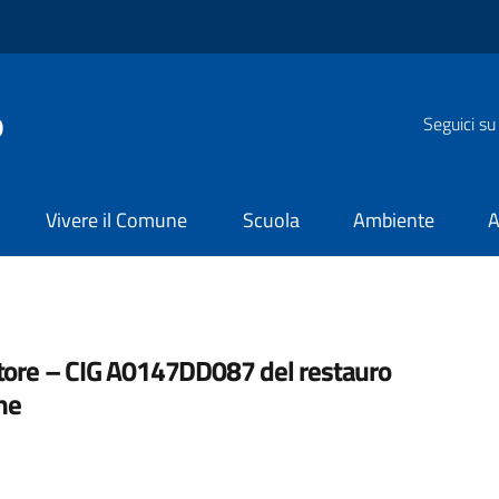
o
Seguici su
Vivere il Comune
Scuola
Ambiente
A
ratore – CIG A0147DD087 del restauro
ne