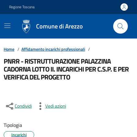
Vai ai contenuti
Vai al footer
Regione Toscana
Comune di Arezzo
Home
/
Affidamento incarichi professionali
/
PNRR - RISTRUTTURAZIONE PALAZZINA
CADORNA LOTTO II. INCARICHI PER C.S.P. E PER
VERIFICA DEL PROGETTO
Condividi
Vedi azioni
Tipologia
Incarichi