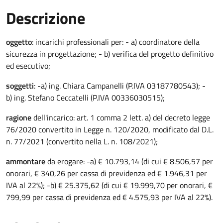
Descrizione
Descrizione Bando
oggetto
: incarichi professionali per: - a) coordinatore della
sicurezza in progettazione; - b) verifica del progetto definitivo
ed esecutivo;
soggetti
: -a) ing. Chiara Campanelli (P.IVA 03187780543); -
b) ing. Stefano Ceccatelli (P.IVA 00336030515);
ragione
dell'incarico: art. 1 comma 2 lett. a) del decreto legge
76/2020 convertito in Legge n. 120/2020, modificato dal D.L.
n. 77/2021 (convertito nella L. n. 108/2021);
ammontare
da erogare: -a) € 10.793,14 (di cui € 8.506,57 per
onorari, € 340,26 per cassa di previdenza ed € 1.946,31 per
IVA al 22%); -b) € 25.375,62 (di cui € 19.999,70 per onorari, €
799,99 per cassa di previdenza ed € 4.575,93 per IVA al 22%).