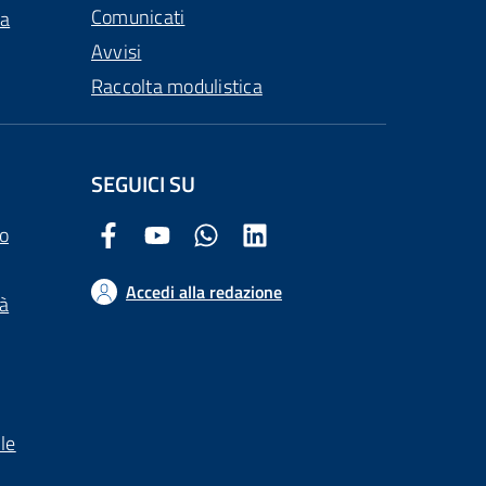
Comunicati
ca
Avvisi
Raccolta modulistica
SEGUICI SU
o
Facebook Comune di Arezzo
Youtube Comune di Arezzo
Twitter Comune di Arezzo
LinkedIn Comune di Arezzo
Accedi alla redazione
tà
le