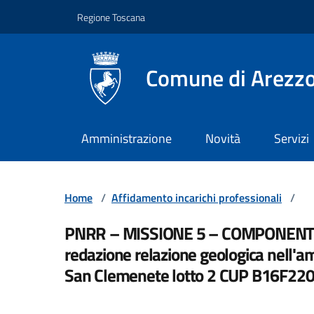
Vai ai contenuti
Vai al footer
Regione Toscana
Comune di Arezz
Amministrazione
Novità
Servizi
Home
/
Affidamento incarichi professionali
/
PNRR – MISSIONE 5 – COMPONENTE 2
redazione relazione geologica nell'am
San Clemenete lotto 2 CUP B16F22