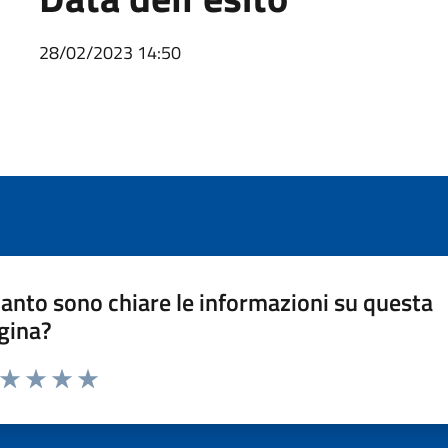
28/02/2023 14:50
anto sono chiare le informazioni su questa
gina?
a da 1 a 5 stelle la pagina
ta 1 stelle su 5
Valuta 2 stelle su 5
Valuta 3 stelle su 5
Valuta 4 stelle su 5
Valuta 5 stelle su 5