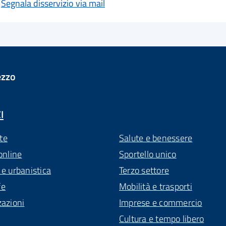
Segnala disservizio via mail
ezzo
I
te
Salute e benessere
online
Sportello unico
 e urbanistica
Terzo settore
fe
Mobilità e trasporti
zazioni
Imprese e commercio
Cultura e tempo libero