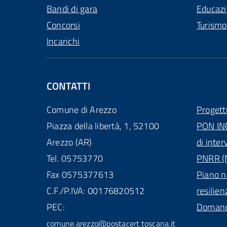
Bandi di gara
Educaz
Concorsi
Turismo
Incarichi
CONTATTI
Comune di Arezzo
Progett
Piazza della libertà, 1, 52100
PON IN
Arezzo (AR)
di inter
Tel. 05753770
PNRR (N
Fax 0575377613
Piano n
C.F./P.IVA: 00176820512
resilien
PEC:
Domande
comune.arezzo@postacert.toscana.it