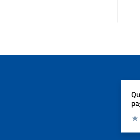
Qu
pa
Valut
Valu