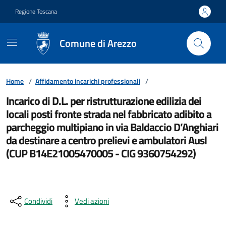
Vai ai contenuti
Vai al footer
Regione Toscana
Comune di Arezzo
Home
/
Affidamento incarichi professionali
/
Incarico di D.L. per ristrutturazione edilizia dei
locali posti fronte strada nel fabbricato adibito a
parcheggio multipiano in via Baldaccio D’Anghiari
da destinare a centro prelievi e ambulatori Ausl
(CUP B14E21005470005 - CIG 9360754292)
Condividi
Vedi azioni