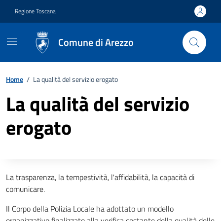
Vai ai contenuti
Vai al footer
Regione Toscana
Comune di Arezzo
Home
/
La qualità del servizio erogato
La qualità del servizio
erogato
Descrizione completa
La trasparenza, la tempestività, l'affidabilità, la capacità di
comunicare.
Il Corpo della Polizia Locale ha adottato un modello
organizzativo finalizzato alla verifica costante della qualità delle