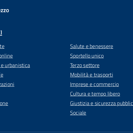
ezzo
I
te
Salute e benessere
online
Sportello unico
 e urbanistica
Terzo settore
fe
Mobilità e trasporti
zazioni
Imprese e commercio
Cultura e tempo libero
ione
Giustizia e sicurezza pubbli
Sociale