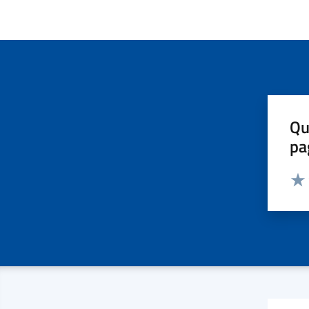
Qu
pa
Valut
Valu