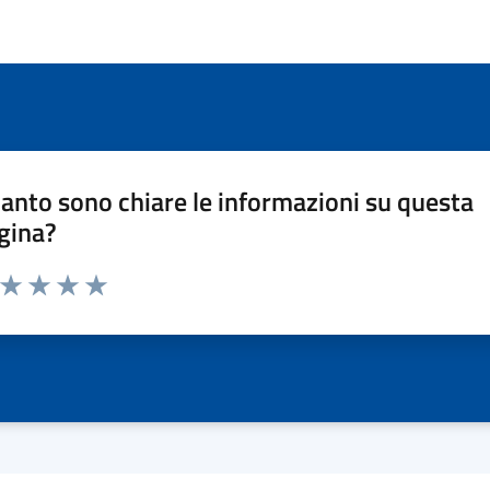
anto sono chiare le informazioni su questa
gina?
a da 1 a 5 stelle la pagina
ta 1 stelle su 5
Valuta 2 stelle su 5
Valuta 3 stelle su 5
Valuta 4 stelle su 5
Valuta 5 stelle su 5