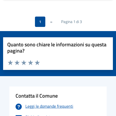
Pagina 1 di 3
1
»
Quanto sono chiare le informazioni su questa
pagina?
Valuta da 1 a 5 stelle la pagina
Valuta 1 stelle su 5
Valuta 2 stelle su 5
Valuta 3 stelle su 5
Valuta 4 stelle su 5
Valuta 5 stelle su 5
Contatta il Comune
Leggi le domande frequenti