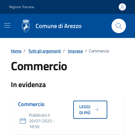
Vai ai contenuti
Vai al footer
Regione Toscana
Comune di Arezzo
Home
/
Tutti gli argomenti
/
Imprese
/
Commercio
Commercio
Dettagli
In evidenza
Commercio
LEGGI
DI PIÙ
Pubblicato il
20/07/2025 -
18:50