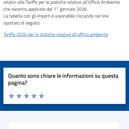
relativi alle Tariffe per le pratiche relative all'Ufficio Ambiente
che saranno applicate dal 1° gennaio 2026.
La tabella con gli importi è visionabile cliccando nel link
riportato di seguito:
Tariffe 2026 per le pratiche relative all'ufficio ambiente
Quanto sono chiare le informazioni su questa
pagina?
Valuta da 1 a 5 stelle la pagina
Valuta 1 stelle su 5
Valuta 2 stelle su 5
Valuta 3 stelle su 5
Valuta 4 stelle su 5
Valuta 5 stelle su 5