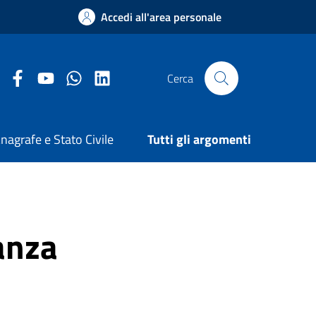
Accedi all'area personale
Facebook Comune di Arezzo
Youtube Comune di Arezzo
Twitter Comune di Arezzo
LinkedIn Comune di Arezzo
Cerca
nagrafe e Stato Civile
Tutti gli argomenti
anza