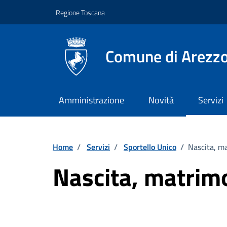
Vai ai contenuti
Vai al footer
Regione Toscana
Comune di Arezz
Amministrazione
Novità
Servizi
Home
/
Servizi
/
Sportello Unico
/
Nascita, ma
Nascita, matrimo