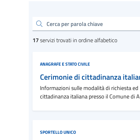
Esplora tutti i serviz
cerca
17
servizi trovati in ordine alfabetico
Categoria:
ANAGRAFE E STATO CIVILE
Cerimonie di cittadinanza itali
Informazioni sulle modalità di richiesta ed
cittadinanza italiana presso il Comune di 
Categoria:
SPORTELLO UNICO