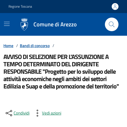
Vai ai contenuti
Vai al footer
Regione Toscana
Comune di Arezzo
Home
/
Bandi di concorso
/
AVVISO DI SELEZIONE PER L'ASSUNZIONE A
TEMPO DETERMINATO DEL DIRIGENTE
RESPONSABILE "Progetto per lo sviluppo delle
attività economiche negli ambiti dei settori
Edilizia e Suap e della promozione del territorio"
Condividi
Vedi azioni