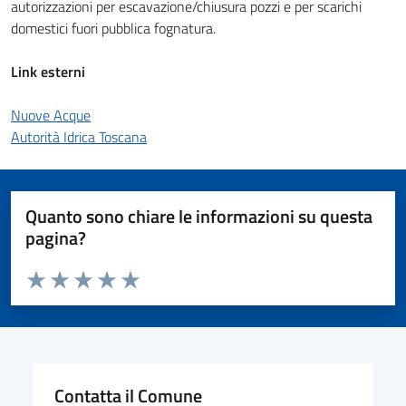
autorizzazioni per escavazione/chiusura pozzi e per scarichi
domestici fuori pubblica fognatura.
Link esterni
Nuove Acque
Autorità Idrica Toscana
Quanto sono chiare le informazioni su questa
pagina?
Valuta da 1 a 5 stelle la pagina
Valuta 1 stelle su 5
Valuta 2 stelle su 5
Valuta 3 stelle su 5
Valuta 4 stelle su 5
Valuta 5 stelle su 5
Contatta il Comune