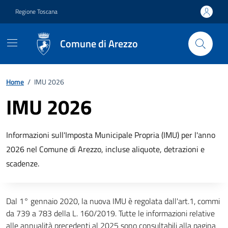
Vai ai contenuti
Vai al footer
Regione Toscana
Comune di Arezzo
Home
/
IMU 2026
IMU 2026
Descrizione breve
Informazioni sull'Imposta Municipale Propria (IMU) per l'anno
2026 nel Comune di Arezzo, incluse aliquote, detrazioni e
scadenze.
Descrizione completa
Dal 1° gennaio 2020, la nuova IMU è regolata dall'art.1, commi
da 739 a 783 della L. 160/2019. Tutte le informazioni relative
alle annualità precedenti al 2025 sono consultabili alla pagina