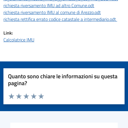
richiesta riversamento IMU ad altro Comune.odt
richiesta riversamento IMU al comune di Arezzo.odt
richiesta rettifica errato codice catastale a intermediario.odt
Link:
Calcolatrice IMU
Quanto sono chiare le informazioni su questa
pagina?
Valuta da 1 a 5 stelle la pagina
Valuta 1 stelle su 5
Valuta 2 stelle su 5
Valuta 3 stelle su 5
Valuta 4 stelle su 5
Valuta 5 stelle su 5