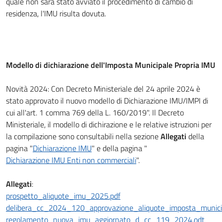
quale non sarà stato avviato il procedimento di cambio di
residenza, l'IMU risulta dovuta.
Modello di dichiarazione dell'Imposta Municipale Propria IMU
Novità 2024: Con Decreto Ministeriale del 24 aprile 2024 è
stato approvato il nuovo modello di Dichiarazione IMU/IMPI di
cui all'art. 1 comma 769 della L. 160/2019". Il Decreto
Ministeriale, il modello di dichirazione e le relative istruzioni per
la compilazione sono consultabili nella sezione
Allegati
della
pagina "
Dichiarazione IMU
" e della pagina "
Dichiarazione IMU Enti non commerciali
".
Allegati
:
prospetto_aliquote_imu_2025.pdf
delibera_cc_2024_120_approvazione_aliquote_imposta_municip
regolamento_nuova_imu_aggiornato_d_cc_119_2024.odt