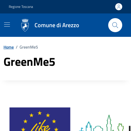
Vai ai contenuti
Vai al footer
Regione Toscana
Comune di Arezzo
Home
/
GreenMe5
GreenMe5
Descrizione completa