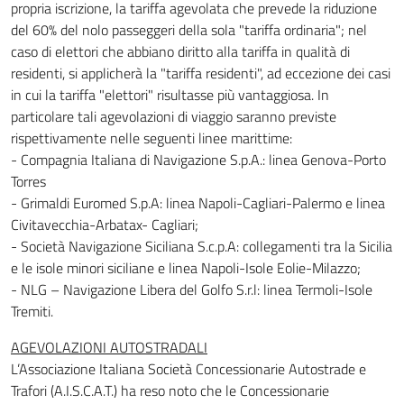
propria iscrizione, la tariffa agevolata che prevede la riduzione
del 60% del nolo passeggeri della sola "tariffa ordinaria"; nel
caso di elettori che abbiano diritto alla tariffa in qualità di
residenti, si applicherà la "tariffa residenti", ad eccezione dei casi
in cui la tariffa "elettori" risultasse più vantaggiosa. In
particolare tali agevolazioni di viaggio saranno previste
rispettivamente nelle seguenti linee marittime:
- Compagnia Italiana di Navigazione S.p.A.: linea Genova-Porto
Torres
- Grimaldi Euromed S.p.A: linea Napoli-Cagliari-Palermo e linea
Civitavecchia-Arbatax- Cagliari;
- Società Navigazione Siciliana S.c.p.A: collegamenti tra la Sicilia
e le isole minori siciliane e linea Napoli-Isole Eolie-Milazzo;
- NLG – Navigazione Libera del Golfo S.r.l: linea Termoli-Isole
Tremiti.
AGEVOLAZIONI AUTOSTRADALI
L’Associazione Italiana Società Concessionarie Autostrade e
Trafori (A.I.S.C.A.T.) ha reso noto che le Concessionarie