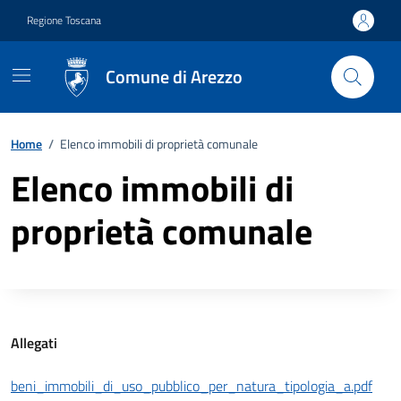
Vai ai contenuti
Vai al footer
Regione Toscana
Comune di Arezzo
Home
/
Elenco immobili di proprietà comunale
Elenco immobili di
proprietà comunale
Descrizione completa
Allegati
beni_immobili_di_uso_pubblico_per_natura_tipologia_a.pdf