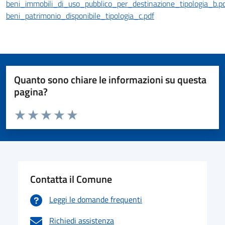
beni_immobili_di_uso_pubblico_per_destinazione_tipologia_b.p
beni_patrimonio_disponibile_tipologia_c.pdf
Quanto sono chiare le informazioni su questa
pagina?
Valuta da 1 a 5 stelle la pagina
Valuta 1 stelle su 5
Valuta 2 stelle su 5
Valuta 3 stelle su 5
Valuta 4 stelle su 5
Valuta 5 stelle su 5
Contatta il Comune
Leggi le domande frequenti
Richiedi assistenza