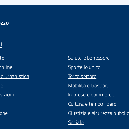
ezzo
I
te
Salute e benessere
online
Sportello unico
 e urbanistica
Terzo settore
fe
Mobilità e trasporti
zazioni
Imprese e commercio
Cultura e tempo libero
ione
Giustizia e sicurezza pubbli
Sociale