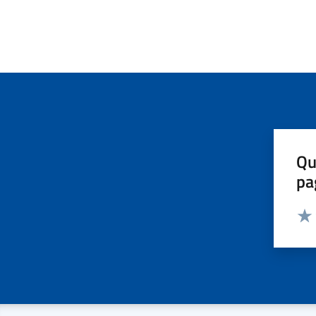
Qu
pa
Valut
Valu