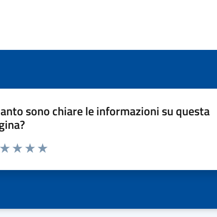
anto sono chiare le informazioni su questa
gina?
a da 1 a 5 stelle la pagina
ta 1 stelle su 5
Valuta 2 stelle su 5
Valuta 3 stelle su 5
Valuta 4 stelle su 5
Valuta 5 stelle su 5