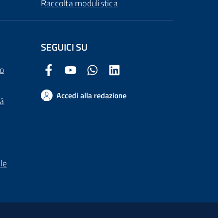
Raccolta modulistica
SEGUICI SU
o
Facebook Comune di Arezzo
Youtube Comune di Arezzo
Twitter Comune di Arezzo
LinkedIn Comune di Arezzo
Accedi alla redazione
tà
le