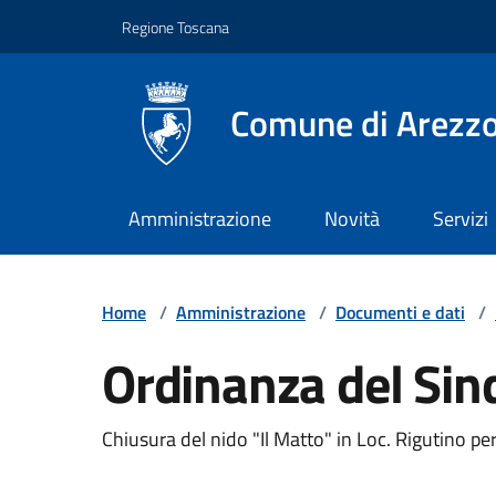
Vai ai contenuti
Vai al footer
Regione Toscana
Comune di Arezz
Amministrazione
Novità
Servizi
Home
/
Amministrazione
/
Documenti e dati
/
Ordinanza del Sin
Chiusura del nido "Il Matto" in Loc. Rigutino p