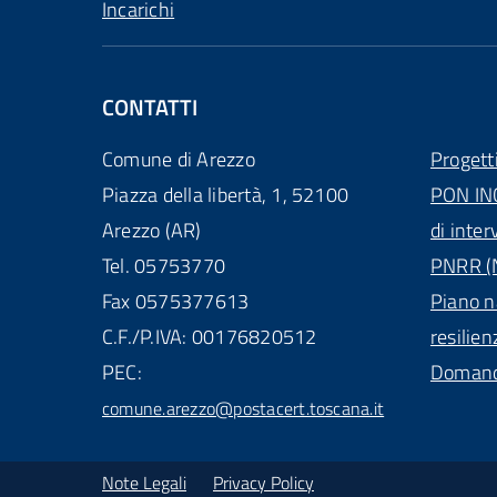
Incarichi
CONTATTI
Comune di Arezzo
Progett
Piazza della libertà, 1, 52100
PON IN
Arezzo (AR)
di inter
Tel. 05753770
PNRR (N
Fax 0575377613
Piano n
C.F./P.IVA: 00176820512
resilien
PEC:
Domande
comune.arezzo@postacert.toscana.it
Note Legali
Privacy Policy