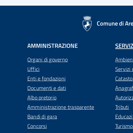
logo Unione Europea
Comune di Ar
AMMINISTRAZIONE
SERVIZ
Organi di governo
Ambien
Uffici
Servizi 
Enti e fondazioni
Catasto
Documenti e dati
Anagra
Albo pretorio
Autoriz
Amministrazione trasparente
Tributi
Bandi di gara
Educaz
Concorsi
Turismo