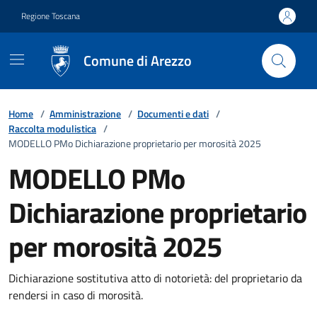
Vai ai contenuti
Vai al footer
Regione Toscana
Comune di Arezzo
Home
/
Amministrazione
/
Documenti e dati
/
Raccolta modulistica
/
MODELLO PMo Dichiarazione proprietario per morosità 2025
MODELLO PMo
Dichiarazione proprietario
per morosità 2025
Dichiarazione sostitutiva atto di notorietà: del proprietario da
rendersi in caso di morosità.