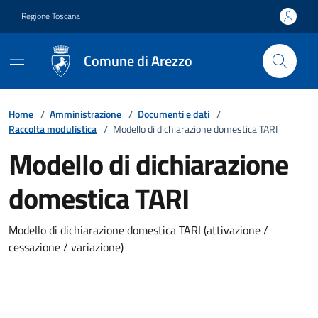
Vai ai contenuti
Vai al footer
Regione Toscana
Comune di Arezzo
Home
/
Amministrazione
/
Documenti e dati
/
Raccolta modulistica
/
Modello di dichiarazione domestica TARI
Modello di dichiarazione
domestica TARI
Modello di dichiarazione domestica TARI (attivazione /
cessazione / variazione)