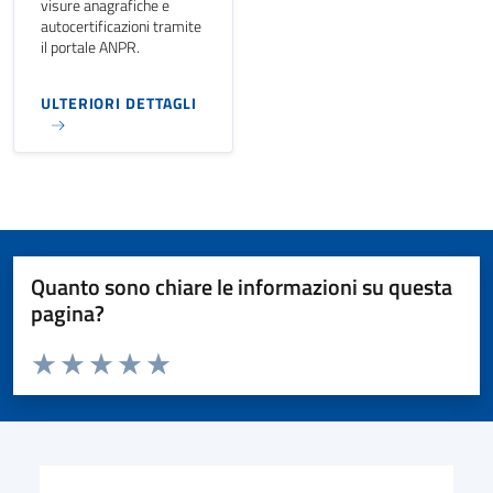
visure anagrafiche e
autocertificazioni tramite
il portale ANPR.
ULTERIORI DETTAGLI
Quanto sono chiare le informazioni su questa
pagina?
Valuta da 1 a 5 stelle la pagina
Valuta 1 stelle su 5
Valuta 2 stelle su 5
Valuta 3 stelle su 5
Valuta 4 stelle su 5
Valuta 5 stelle su 5