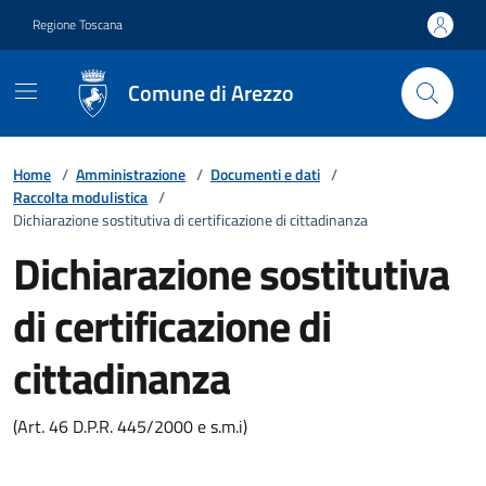
Vai ai contenuti
Vai al footer
Regione Toscana
Comune di Arezzo
Home
/
Amministrazione
/
Documenti e dati
/
Raccolta modulistica
/
Dichiarazione sostitutiva di certificazione di cittadinanza
Dichiarazione sostitutiva
di certificazione di
cittadinanza
(Art. 46 D.P.R. 445/2000 e s.m.i)