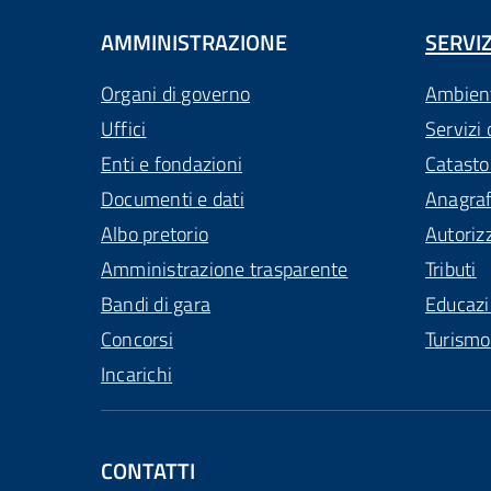
AMMINISTRAZIONE
SERVIZ
Organi di governo
Ambien
Uffici
Servizi 
Enti e fondazioni
Catasto
Documenti e dati
Anagra
Albo pretorio
Autoriz
Amministrazione trasparente
Tributi
Bandi di gara
Educaz
Concorsi
Turismo
Incarichi
CONTATTI