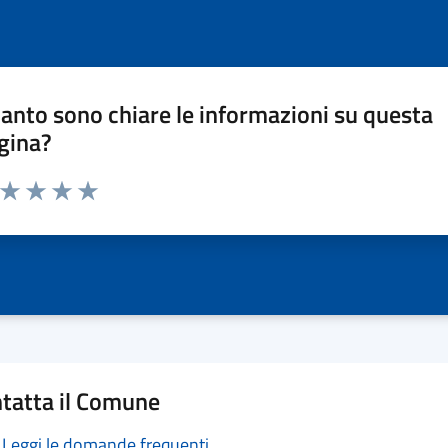
anto sono chiare le informazioni su questa
gina?
a da 1 a 5 stelle la pagina
ta 1 stelle su 5
Valuta 2 stelle su 5
Valuta 3 stelle su 5
Valuta 4 stelle su 5
Valuta 5 stelle su 5
tatta il Comune
Leggi le domande frequenti