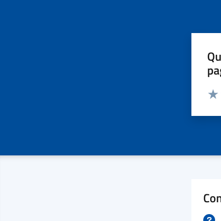
Qu
pa
Valut
Valu
Con