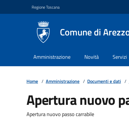
Vai ai contenuti
Vai al footer
Regione Toscana
Comune di Arezz
Amministrazione
Novità
Servizi
Home
/
Amministrazione
/
Documenti e dati
/
Apertura nuovo pa
Apertura nuovo passo carrabile