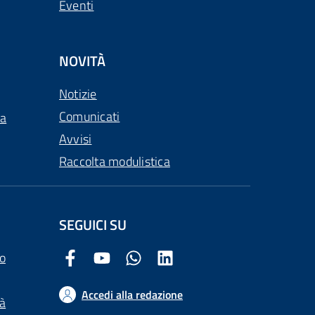
Eventi
NOVITÀ
Notizie
Comunicati
ca
Avvisi
Raccolta modulistica
SEGUICI SU
o
Facebook Comune di Arezzo
Youtube Comune di Arezzo
Twitter Comune di Arezzo
LinkedIn Comune di Arezzo
Accedi alla redazione
tà