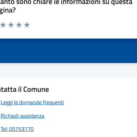
anto sono chiare le informazioni su questa
gina?
a da 1 a 5 stelle la pagina
ta 1 stelle su 5
Valuta 2 stelle su 5
Valuta 3 stelle su 5
Valuta 4 stelle su 5
Valuta 5 stelle su 5
tatta il Comune
Leggi le domande frequenti
Richiedi assistenza
Tel: 05753770