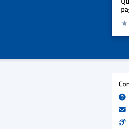
Qu
pa
Valut
Valu
Con