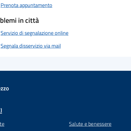
Prenota appuntamento
blemi in città
Servizio di segnalazione online
Segnala disservizio via mail
ezzo
I
te
Salute e benessere