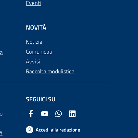
Eventi
NOVITÀ
Notizie
Comunicati
ca
Avvisi
Raccolta modulistica
SEGUICI SU
o
Facebook Comune di Arezzo
Youtube Comune di Arezzo
Twitter Comune di Arezzo
LinkedIn Comune di Arezzo
Accedi alla redazione
tà