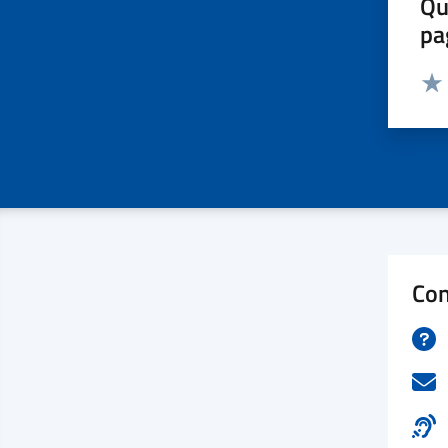
Qu
pa
Valut
Valu
Con