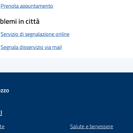
Prenota appuntamento
blemi in città
Servizio di segnalazione online
Segnala disservizio via mail
ezzo
I
te
Salute e benessere