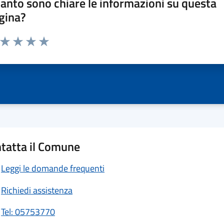
anto sono chiare le informazioni su questa
gina?
a da 1 a 5 stelle la pagina
ta 1 stelle su 5
Valuta 2 stelle su 5
Valuta 3 stelle su 5
Valuta 4 stelle su 5
Valuta 5 stelle su 5
tatta il Comune
Leggi le domande frequenti
Richiedi assistenza
Tel: 05753770