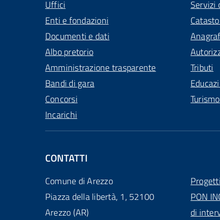
Uffici
Servizi 
Enti e fondazioni
Catasto
Documenti e dati
Anagra
Albo pretorio
Autoriz
Amministrazione trasparente
Tributi
Bandi di gara
Educaz
Concorsi
Turismo
Incarichi
CONTATTI
Comune di Arezzo
Progett
Piazza della libertà, 1, 52100
PON IN
Arezzo (AR)
di inter