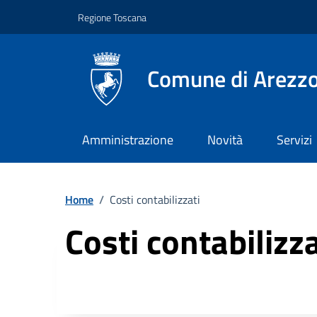
Vai ai contenuti
Vai al footer
Regione Toscana
Comune di Arezz
Amministrazione
Novità
Servizi
Home
/
Costi contabilizzati
Costi contabilizza