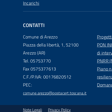
Incarichi
CONTATTI
Comune di Arezzo
Progett
Piazza della libertà, 1, 52100
PON IN
Arezzo (AR)
di inter
Tel. 05753770
PNRR (N
Fax 0575377613
Piano n
C.F./P.IVA: 00176820512
resilien
PEC:
Domande
comune.arezzo@postacert.toscana.it
Note Legali
Privacy Policy