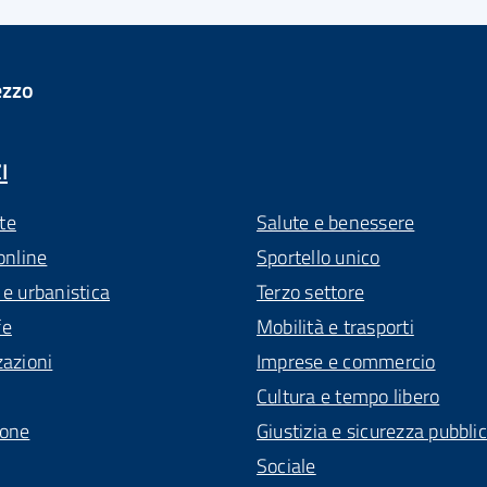
ezzo
I
te
Salute e benessere
online
Sportello unico
 e urbanistica
Terzo settore
fe
Mobilità e trasporti
zazioni
Imprese e commercio
Cultura e tempo libero
ione
Giustizia e sicurezza pubbli
Sociale