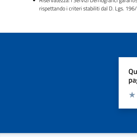
Riservatezza: i Servizi Demografici garantiscon
rispettando i criteri stabiliti dal D. Lgs. 196
Qu
pa
Valut
Valu