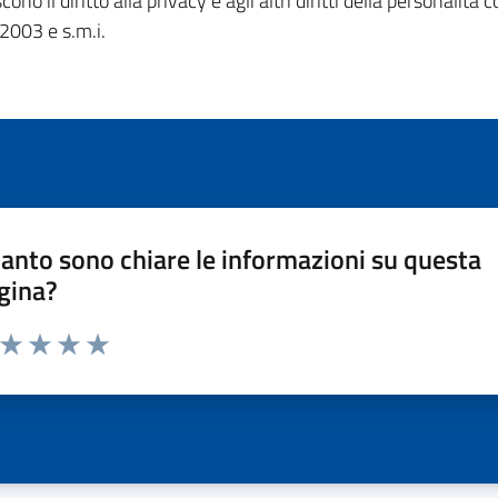
o il diritto alla privacy e agli altri diritti della personalità c
/2003 e s.m.i.
anto sono chiare le informazioni su questa
gina?
a da 1 a 5 stelle la pagina
ta 1 stelle su 5
Valuta 2 stelle su 5
Valuta 3 stelle su 5
Valuta 4 stelle su 5
Valuta 5 stelle su 5