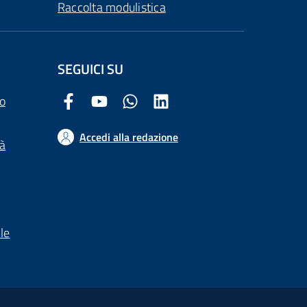
Raccolta modulistica
SEGUICI SU
o
Facebook Comune di Arezzo
Youtube Comune di Arezzo
Twitter Comune di Arezzo
LinkedIn Comune di Arezzo
Accedi alla redazione
tà
le