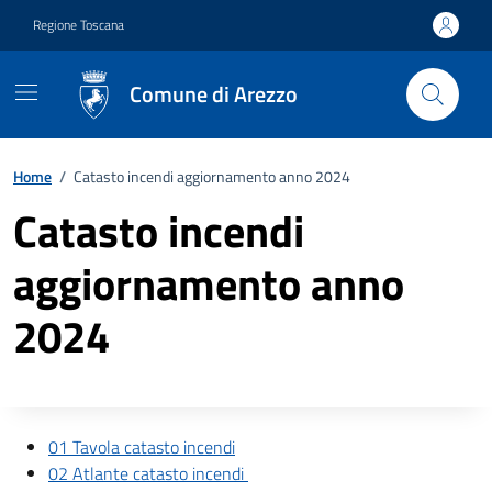
Vai ai contenuti
Vai al footer
Regione Toscana
Comune di Arezzo
Home
/
Catasto incendi aggiornamento anno 2024
Catasto incendi
aggiornamento anno
2024
Descrizione completa
01 Tavola catasto incendi
02 Atlante catasto incendi