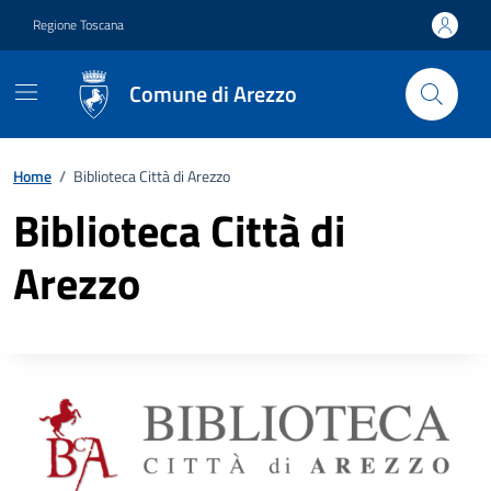
Vai ai contenuti
Vai al footer
Regione Toscana
Comune di Arezzo
Home
/
Biblioteca Città di Arezzo
Biblioteca Città di
Arezzo
Descrizione completa