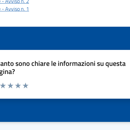
 - Avviso n. 2
 - Avviso n. 1
anto sono chiare le informazioni su questa
gina?
a da 1 a 5 stelle la pagina
ta 1 stelle su 5
Valuta 2 stelle su 5
Valuta 3 stelle su 5
Valuta 4 stelle su 5
Valuta 5 stelle su 5