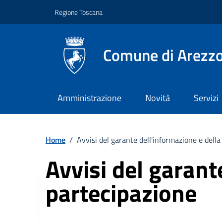
Vai ai contenuti
Vai al footer
Regione Toscana
Comune di Arezz
Amministrazione
Novità
Servizi
Home
/
Avvisi del garante dell'informazione e dell
Avvisi del garant
partecipazione