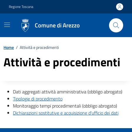
Vai ai contenuti
Vai al footer
Regione Toscana
Comune di Arezzo
Home
/
Attività e procedimenti
Attività e procedimenti
Descrizione completa
Dati aggregati attività amministrativa (obbligo abrogato)
Tipologie di procedimento
Monitoraggio tempi procedimentali (obbligo abrogato)
Dichiarazioni sostitutive e acquisizione d'ufficio dei dati