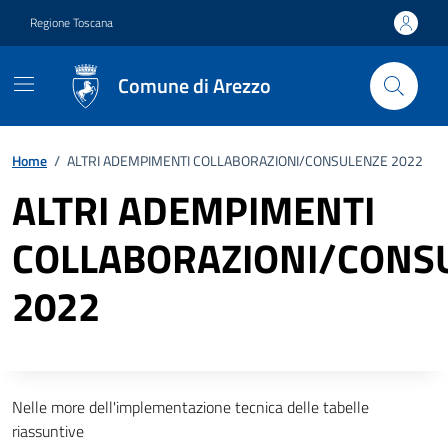
Vai ai contenuti
Vai al footer
Regione Toscana
Comune di Arezzo
Home
/
ALTRI ADEMPIMENTI COLLABORAZIONI/CONSULENZE 2022
ALTRI ADEMPIMENTI
COLLABORAZIONI/CONS
2022
Descrizione completa
Nelle more dell'implementazione tecnica delle tabelle
riassuntive