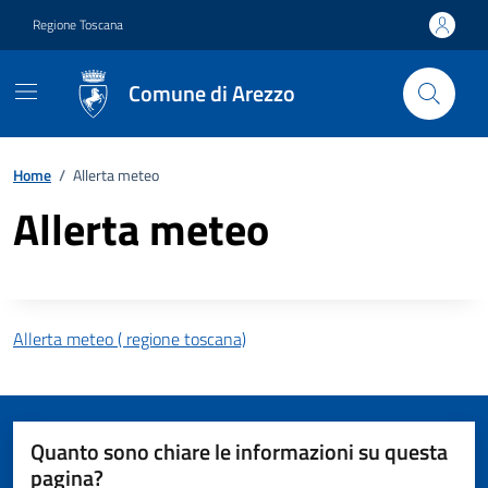
Vai ai contenuti
Vai al footer
Regione Toscana
Comune di Arezzo
Home
/
Allerta meteo
Allerta meteo
Descrizione completa
Allerta meteo
( regione toscana)
Quanto sono chiare le informazioni su questa
pagina?