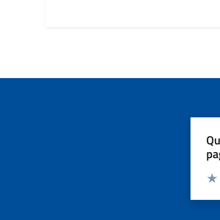
Qu
pa
Valut
Valu