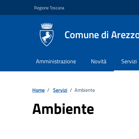
Vai ai contenuti
Vai al footer
Regione Toscana
Comune di Arezz
Amministrazione
Novità
Servizi
Home
/
Servizi
/
Ambiente
Ambiente