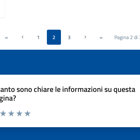
«
1
2
3
»
Pagina 2 di 
Precedente
Successiva
anto sono chiare le informazioni su questa
gina?
a da 1 a 5 stelle la pagina
ta 1 stelle su 5
Valuta 2 stelle su 5
Valuta 3 stelle su 5
Valuta 4 stelle su 5
Valuta 5 stelle su 5