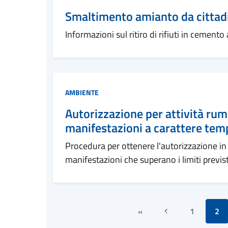
Smaltimento amianto da cittad
Informazioni sul ritiro di rifiuti in cement
Categoria:
AMBIENTE
Autorizzazione per attività ru
manifestazioni a carattere temp
Procedura per ottenere l'autorizzazione in d
manifestazioni che superano i limiti previst
«
1
2
Precedente