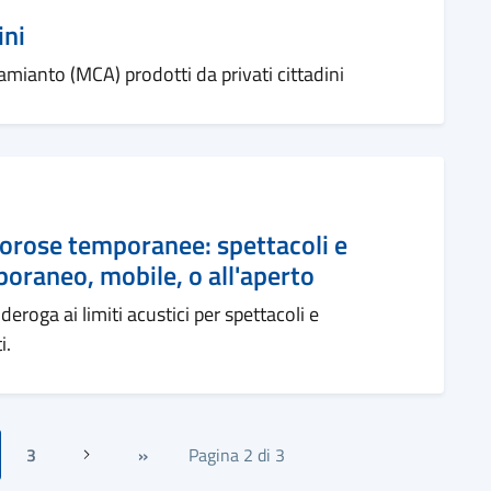
ini
o amianto (MCA) prodotti da privati cittadini
morose temporanee: spettacoli e
oraneo, mobile, o all'aperto
eroga ai limiti acustici per spettacoli e
i.
3
»
Pagina 2 di 3
Successiva