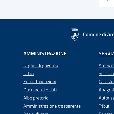
logo Unione Europea
Comune di Ar
AMMINISTRAZIONE
SERVIZ
Organi di governo
Ambien
Uffici
Servizi 
Enti e fondazioni
Catasto
Documenti e dati
Anagra
Albo pretorio
Autoriz
Amministrazione trasparente
Tributi